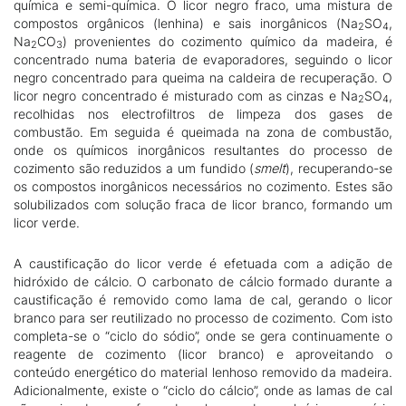
química e semi-química. O licor negro fraco, uma mistura de
compostos orgânicos (lenhina) e sais inorgânicos (Na
SO
,
2
4
Na
CO
) provenientes do cozimento químico da madeira, é
2
3
concentrado numa bateria de evaporadores, seguindo o licor
negro concentrado para queima na caldeira de recuperação. O
licor negro concentrado é misturado com as cinzas e Na
SO
,
2
4
recolhidas nos electrofiltros de limpeza dos gases de
combustão. Em seguida é queimada na zona de combustão,
onde os químicos inorgânicos resultantes do processo de
cozimento são reduzidos a um fundido (
smelt
), recuperando-se
os compostos inorgânicos necessários no cozimento. Estes são
solubilizados com solução fraca de licor branco, formando um
licor verde.
A caustificação do licor verde é efetuada com a adição de
hidróxido de cálcio. O carbonato de cálcio formado durante a
caustificação é removido como lama de cal, gerando o licor
branco para ser reutilizado no processo de cozimento. Com isto
completa-se o “ciclo do sódio”, onde se gera continuamente o
reagente de cozimento (licor branco) e aproveitando o
conteúdo energético do material lenhoso removido da madeira.
Adicionalmente, existe o “ciclo do cálcio”, onde as lamas de cal