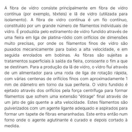
A fibra de vidro consiste principalmente em fibra de vidro
contínua (por exemplo, têxteis) e lã de vidro (utilizada para
isolamento). A fibra de vidro contínua é um fio contínuo,
constituído por um grande número de filamentos individuais de
vidro. É produzida pelo estiramento de vidro fundido através de
uma fieira em liga de platina-ródio com orifícios de dimensões
muito precisas, por onde os filamentos finos de vidro são
puxados mecanicamente para baixo a alta velocidade, e em
seguida enrolados em bobinas. As fibras são sujeitas a
tratamentos superficiais à saída da fieira, consoante o fim a que
se destinam. Para a produção da lã de vidro, o vidro flui através
de um alimentador para uma roda de liga de rotação rápida,
com várias centenas de orifícios finos com aproximadamente 1
mm de diâmetro em torno da sua periferia. O vidro fundido é
ejetado através dos orifícios pela força centrífuga para formar
filamentos que sofrem uma extensão “étirage” final através de
um jato de gás quente a alta velocidade. Estes filamentos são
pulverizados com um agente ligante adequado e aspirados para
formar um tapete de fibras emaranhadas. Este entra então num
forno onde o agente aglutinante é curado e depois cortado à
medida.