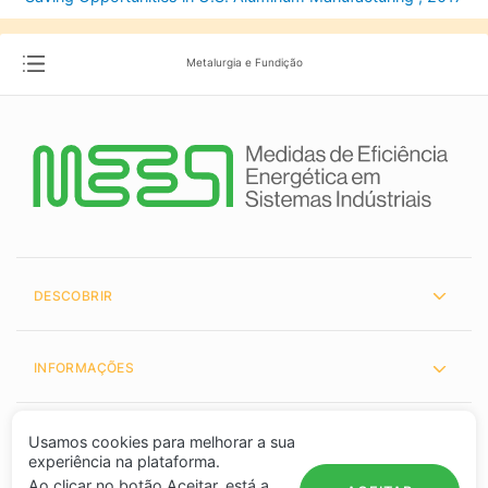
Metalurgia e Fundição
DESCOBRIR
INFORMAÇÕES
PARCEIROS
Usamos cookies para melhorar a sua
experiência na plataforma.
Ao clicar no botão Aceitar, está a