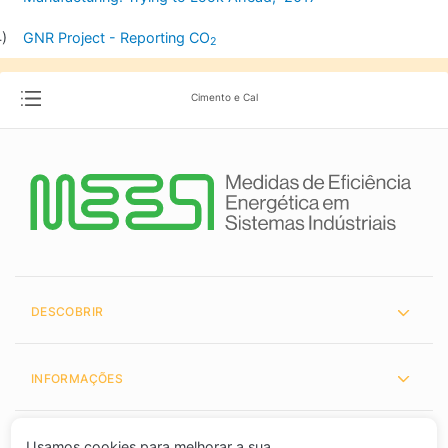
GNR Project - Reporting CO
2
Cimento e Cal
DESCOBRIR
INFORMAÇÕES
PARCEIROS
Usamos cookies para melhorar a sua