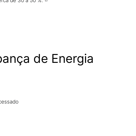
erca de 30 a 50 %.
pança de Energia
ocessado