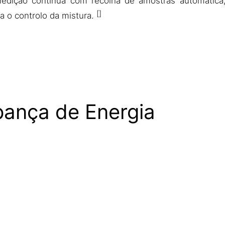
dição contínua com recolha de amostras automática,
 o controlo da mistura.
pança de Energia