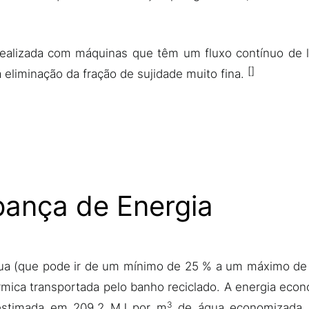
o realizada com máquinas que têm um fluxo contínuo de
eliminação da fração de sujidade muito fina.
pança de Energia
ua (que pode ir de um mínimo de 25 % a um máximo de 
érmica transportada pelo banho reciclado. A energia eco
3
estimada em 209,2 MJ por m
de água economizada (u